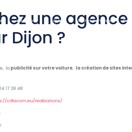
hez une agence
eil
Services
L ‘Equipe
Autres services
Con
r Dijon ?
e, la
publicité sur votre voiture
,
la création de sites int
4 17 28 48
s://cdlacom.eu/realisations/
:
!