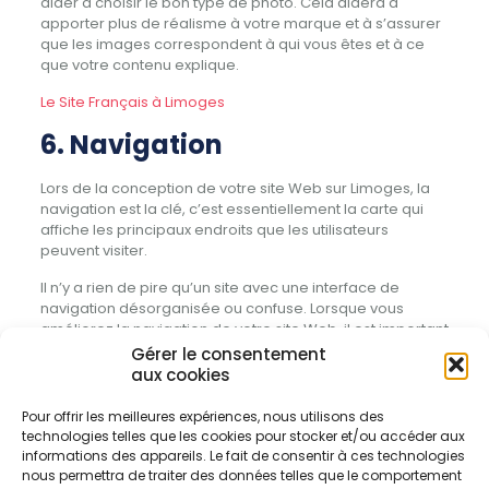
aider à choisir le bon type de photo.
Cela aidera à
apporter plus de réalisme à votre marque et à s’assurer
que les images correspondent à qui vous êtes et à ce
que votre contenu explique.
Le Site Français à Limoges
6. Navigation
Lors de la conception de votre site Web sur Limoges, la
navigation est la clé, c’est essentiellement la carte qui
affiche les principaux endroits que les utilisateurs
peuvent visiter.
Il n’y a rien de pire qu’un site avec une interface de
navigation désorganisée ou confuse.
Lorsque vous
améliorez la navigation de votre site Web, il est important
de veiller à ce que vos visiteurs puissent facilement
Gérer le consentement
trouver ce qu’ils recherchent.
aux cookies
Certaines caractéristiques d’une barre de navigation
Pour offrir les meilleures expériences, nous utilisons des
simplifiée incluent un contenu rationalisé, une hiérarchie
technologies telles que les cookies pour stocker et/ou accéder aux
de navigation et un design réactif, de sorte que
informations des appareils. Le fait de consentir à ces technologies
l’expérience ne change pas radicalement sur le mobile.
nous permettra de traiter des données telles que le comportement