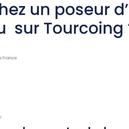
hez un poseur d
 sur Tourcoing 
eil
Services
L ‘Equipe
Autres services
Con
a France
!