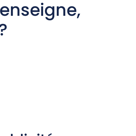
’enseigne,
?
tact