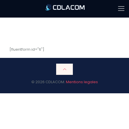
[fluentform id="6"]
© 2026 CDLACOM.
Mentions legales