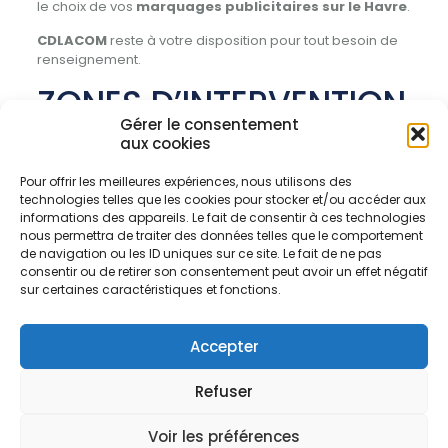
le choix de vos
marquages publicitaires sur le Havre
.
CDLACOM
reste à votre disposition pour tout besoin de
renseignement.
ZONES D’INTERVENTION
Gérer le consentement
aux cookies
Nous intervenons
essentiellement dans la
région
Basse-Normandie
et plus particulièrement sur
Pour offrir les meilleures expériences, nous utilisons des
la ville du Havre.
technologies telles que les cookies pour stocker et/ou accéder aux
informations des appareils. Le fait de consentir à ces technologies
CDLACOM Tel : 06 04 17 28 48
nous permettra de traiter des données telles que le comportement
Voir des exemples de réalisations ici
de navigation ou les ID uniques sur ce site. Le fait de ne pas
consentir ou de retirer son consentement peut avoir un effet négatif
:
https://cdlacom.eu/realisations/
sur certaines caractéristiques et fonctions.
Erreur :
Formulaire de contact non trouvé !
Accepter
Refuser
Voir les préférences