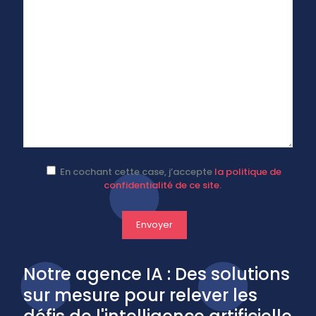
En cochant cette case, j’accepte
la politique de
confidentialité de ce site.
Notre
agence
IA
:
Des
solutions
sur
mesure
pour
relever
les