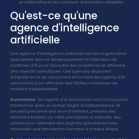
problématiques et concevoir une solution adaptée.
Qu'est-ce qu'une
agence d'intelligence
artificielle
Une agence d'intelligence artificielle est une organisation
spécialisée dans le développement et l'utilisation de
systèmes d'IA pour résoudre des problèmes et atteindre
des objectifs spécifiques. Ces agences disposent
d’experts en IA qui conçoivent et forment des agents d’IA
autonomes pour effectuer des tâches complexes de
manière indépendante.
Autonomie :
les agents d'IA autonomes sont conçus pour
fonctionner avec un certain degré d'indépendance. Ils
peuvent percevoir leur environnement, prendre des
décisions basées sur cette perception et exécuter des
actions pour atteindre des objectifs spécifiques sans
nécessiter une intervention humaine à chaque étape.