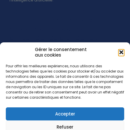
l’intelligence artificielle.
Comment une entreprise
peut-elle bénéficier des
services d’une agence
d’intelligence artificielle ?
Gérer le consentement
Les entreprises souhaitant tirer parti des services d’une
aux cookies
agence d’IA peuvent chercher à collaborer avec des
experts en IA comme CLDACOM qui comprennent leurs
besoins et leurs objectifs commerciaux. Nous pouvons
Pour offrir les meilleures expériences, nous utilisons des
vous aider à concevoir des solutions d'IA personnalisées,
technologies telles que les cookies pour stocker et/ou accéder aux
informations des appareils. Le fait de consentir à ces technologies
à mettre en œuvre des systèmes d'IA et à fournir un
nous permettra de traiter des données telles que le comportement
soutien continu pour garantir une utilisation efficace de
de navigation ou les ID uniques sur ce site. Le fait de ne pas
l'intelligence artificielle dans l'organisation.
consentir ou de retirer son consentement peut avoir un effet négatif
sur certaines caractéristiques et fonctions.
Accepter
Refuser