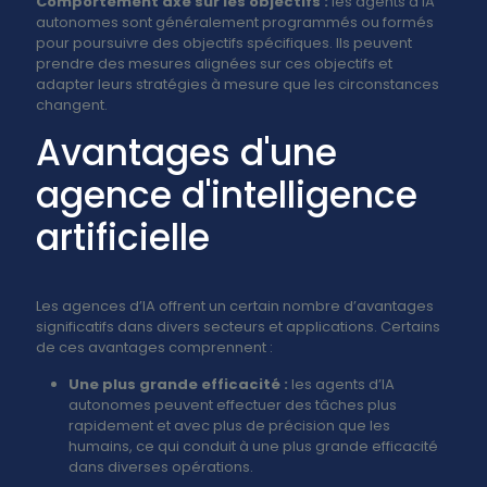
Comportement axé sur les objectifs :
les agents d'IA
autonomes sont généralement programmés ou formés
pour poursuivre des objectifs spécifiques. Ils peuvent
prendre des mesures alignées sur ces objectifs et
adapter leurs stratégies à mesure que les circonstances
changent.
Avantages d'une
agence d'intelligence
artificielle
Les agences d’IA offrent un certain nombre d’avantages
significatifs dans divers secteurs et applications. Certains
de ces avantages comprennent :
Une plus grande efficacité :
les agents d’IA
autonomes peuvent effectuer des tâches plus
rapidement et avec plus de précision que les
humains, ce qui conduit à une plus grande efficacité
dans diverses opérations.