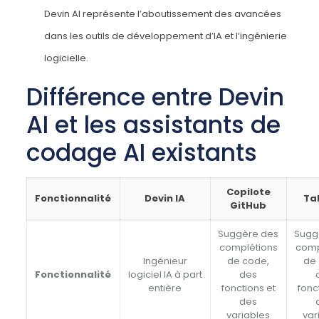
Devin AI représente l’aboutissement des avancées
dans les outils de développement d’IA et l’ingénierie
logicielle.
Différence entre Devin
AI et les assistants de
codage AI existants
Copilote
Fonctionnalité
Devin IA
Ta
GitHub
Suggère des
Sugg
complétions
comp
Ingénieur
de code,
de
Fonctionnalité
logiciel IA à part
des
entière
fonctions et
fonc
des
variables
var