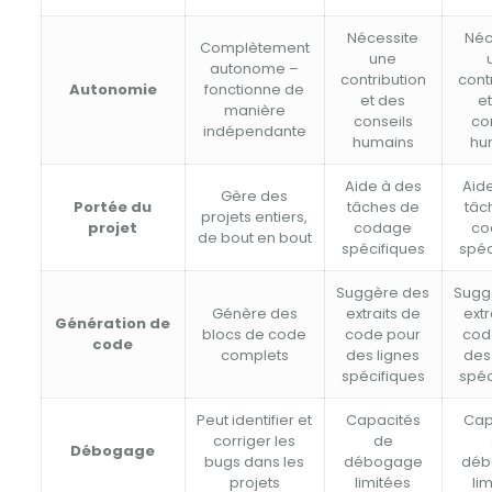
Nécessite
Néc
Complètement
une
autonome –
contribution
cont
Autonomie
fonctionne de
et des
e
manière
conseils
co
indépendante
humains
hu
Aide à des
Aid
Gère des
Portée du
tâches de
tâc
projets entiers,
projet
codage
co
de bout en bout
spécifiques
spéc
Suggère des
Sugg
Génère des
extraits de
extr
Génération de
blocs de code
code pour
cod
code
complets
des lignes
des
spécifiques
spéc
Peut identifier et
Capacités
Cap
corriger les
de
Débogage
bugs dans les
débogage
déb
projets
limitées
li