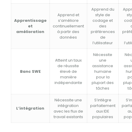
Apprend du
App
Apprend et
style de
st
Apprentissage
s’améliore
codage et
cod
et
continuellement
des
amélioration
à partir des
préférences
préf
données
de
l’utilisateur
l’uti
Nécessite
Néc
Atteint un taux
une
de réussite
assistance
ass
Banc SWE
élevé de
humaine
hu
manière
pour la
po
indépendante
plupart des
plup
tâches
t
Nécessite une
S’intègre
S’i
intégration
parfaitement
parf
L’intégration
avec les flux de
aux IDE
au
travail existants
populaires
pop