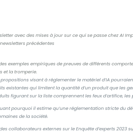
eil
Services
L ‘Equipe
Autres services
Con
etter avec des mises à jour sur ce qui se passe chez AI Impa
s newsletters précédentes
s exemples empiriques de preuves de différents comporteme
s et la tromperie.
positions visant à réglementer le matériel d’IA pourraient 
ts existantes
qui limitent la quantité d’un produit que les 
its figurant sur la liste comprennent les feux d’artifice, les 
uant pourquoi il estime qu’une réglementation stricte du dé
omaines de la société.
c des collaborateurs externes sur le
Enquête d’experts 2023 sur