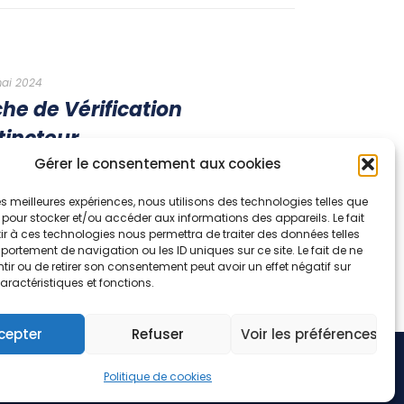
ai 2024
che de Vérification
tincteur
Gérer le consentement aux cookies
En savoir plus
 les meilleures expériences, nous utilisons des technologies telles que
 pour stocker et/ou accéder aux informations des appareils. Le fait
r à ces technologies nous permettra de traiter des données telles
ortement de navigation ou les ID uniques sur ce site. Le fait de ne
ir ou de retirer son consentement peut avoir un effet négatif sur
aractéristiques et fonctions.
cepter
Refuser
Voir les préférences
Politique de cookies