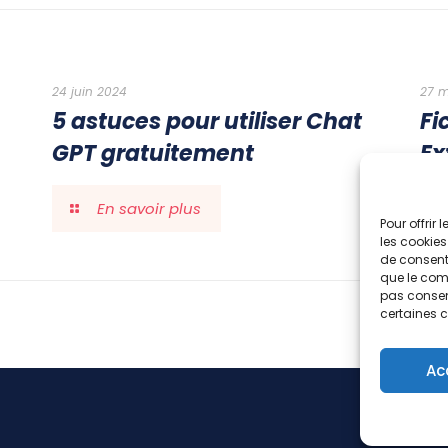
24 juin 2024
27 m
5 astuces pour utiliser Chat
Fi
GPT gratuitement
Ex
En savoir plus
Pour offrir
les cookies
de consenti
que le comp
pas consent
certaines c
Ac