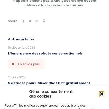
n’appartiennent pas à Analytics Vidhya et sont
utilisés à la discrétion de l’auteur.
Share
Autres articles
16 décembre 2024
L’émergence des robots conversationnels
En savoir plus
24 juin 2024
5 astuces pour utiliser Chat GPT gratuitement
Gérer le consentement
En savoir plus
aux cookies
Pour offrir les meilleures expériences, nous utilisons des
27 mai 2024