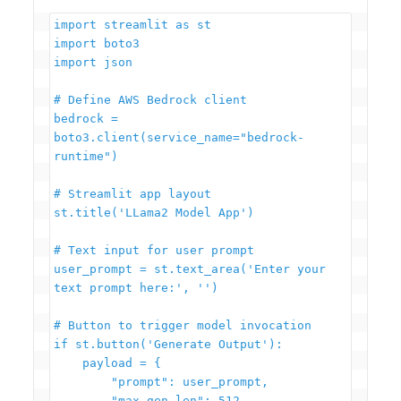
import streamlit as st

import boto3

import json

# Define AWS Bedrock client

bedrock = 
boto3.client(service_name="bedrock-
runtime")

# Streamlit app layout

st.title('LLama2 Model App')

# Text input for user prompt

user_prompt = st.text_area('Enter your 
text prompt here:', '')

# Button to trigger model invocation

if st.button('Generate Output'):

    payload = {

        "prompt": user_prompt,

        "max_gen_len": 512,
