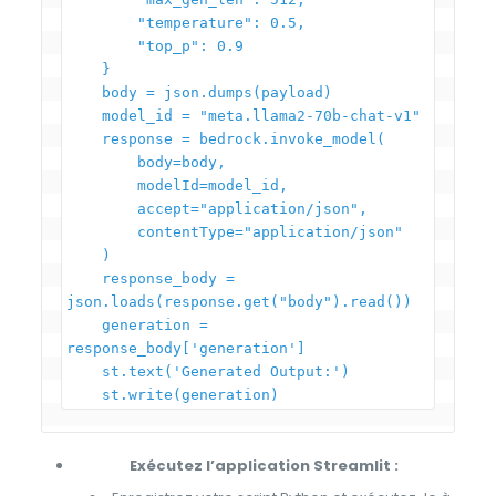
        "temperature": 0.5,

        "top_p": 0.9

    }

    body = json.dumps(payload)

    model_id = "meta.llama2-70b-chat-v1"

    response = bedrock.invoke_model(

        body=body,

        modelId=model_id,

        accept="application/json",

        contentType="application/json"

    )

    response_body = 
json.loads(response.get("body").read())

    generation = 
response_body['generation']

    st.text('Generated Output:')

Exécutez l’application Streamlit :