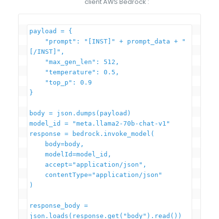
client AWS Bedrock :
payload = {

    "prompt": "[INST]" + prompt_data + "
[/INST]",

    "max_gen_len": 512,

    "temperature": 0.5,

    "top_p": 0.9

}

body = json.dumps(payload)

model_id = "meta.llama2-70b-chat-v1"

response = bedrock.invoke_model(

    body=body,

    modelId=model_id,

    accept="application/json",

    contentType="application/json"

)

response_body = 
json.loads(response.get("body").read())
