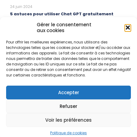
24 juin 2024
5 astuces pour utiliser Chat GPT gratuitement
Gérer le consentement
En savoir plus
aux cookies
Pour offrir les meilleures expériences, nous utilisons des
27 mai 2024
technologies telles que les cookies pour stocker et/ou accéder aux
Fiche de Vérification Extincteur
informations des appareils. Le fait de consentir à ces technologies
nous permettra de traiter des données telles que le comportement
de navigation ou les ID uniques sur ce site. Le fait de ne pas
En savoir plus
consentir ou de retirer son consentement peut avoir un effet négatif
sur certaines caractéristiques et fonctions.
Comments are closed.
Accepter
Refuser
Voir les préférences
© 2026 CDLACOM.
Mentions legales
Politique de cookies