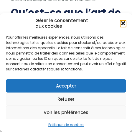
Qu’est-ce que l’art de
Jaspe ?
Gérer le consentement
aux cookies
Jasper AI a lancé un outil révolutionnaire en août 2022
Pour offrir les meilleures expériences, nous utilisons des
appelé Jasper Art, qui est un générateur d’images
technologies telles que les cookies pour stocker et/ou accéder aux
informations des appareils. Le fait de consentir à ces technologies
IA. Avec Jasper Art, vous pouvez créer des œuvres d’art
nous permettra de traiter des données telles que le comportement
étonnantes en quelques secondes. Vous pouvez créer
de navigation ou les ID uniques sur ce site. Le fait de ne pas
des images à partir de vos textes.
consentir ou de retirer son consentement peut avoir un effet négatif
sur certaines caractéristiques et fonctions.
Désormais, Jasper peut écrire du contenu unique à l’aide
d’une IA et créer de nouvelles images uniques basées
sur vos suggestions.
Accepter
Refuser
Voir les préférences
Politique de cookies