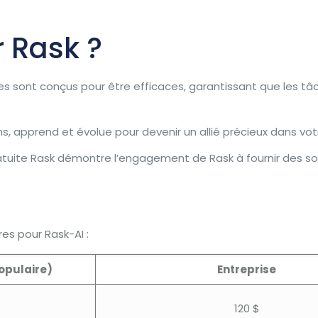
r Rask ?
s sont conçus pour être efficaces, garantissant que les t
ns, apprend et évolue pour devenir un allié précieux dans vo
atuite Rask démontre l’engagement de Rask à fournir des solu
:
res pour Rask-AI :
populaire)
Entreprise
120 $