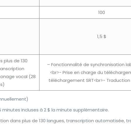
100
1,5 $
s plus de 130
– Fonctionnalité de synchronisation la
anscription
<br>- Prise en charge du télécharge
onage vocal (28
téléchargement SRT<br>- Traduction 
s)
annuellement)
5 minutes incluses à 2 $ la minute supplémentaire.
uction dans plus de 130 langues, transcription automatisée,