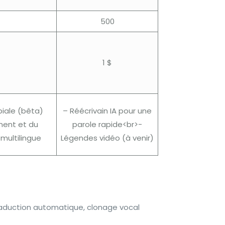
500
1 $
biale (bêta)
– Réécrivain IA pour une
ment et du
parole rapide<br>-
multilingue
Légendes vidéo (à venir)
 traduction automatique, clonage vocal