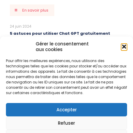
En savoir plus
24 juin 2024
5 astuces pour utiliser Chat GPT gratuitement
Gérer le consentement
En savoir plus
aux cookies
Pour offrir les meilleures expériences, nous utilisons des
27 mai 2024
technologies telles que les cookies pour stocker et/ou accéder aux
Fiche de Vérification Extincteur
informations des appareils. Le fait de consentir à ces technologies
nous permettra de traiter des données telles que le comportement
de navigation ou les ID uniques sur ce site. Le fait de ne pas
En savoir plus
consentir ou de retirer son consentement peut avoir un effet négatif
sur certaines caractéristiques et fonctions.
Comments are closed.
Accepter
Refuser