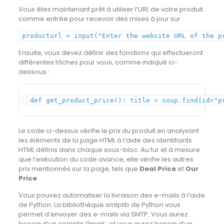
Vous êtes maintenant prêt à utiliser l’URL de votre produit
comme entrée pour recevoir des mises à jour sur :
producturl = input("Enter the website URL of the p
Ensuite, vous devez définir des fonctions qui effectueront
différentes tâches pour vous, comme indiqué ci-
dessous :
def
get_product_price
(
)
:
title
=
soup
.
find
(
id
=
"p
Le code ci-dessus vérifie le prix du produit en analysant
les éléments de la page HTML à l’aide des identifiants
HTML définis dans chaque sous-bloc. Au fur et à mesure
que l’exécution du code avance, elle vérifie les autres
prix mentionnés sur la page, tels que
Deal Price
et
Our
Price
.
Vous pouvez automatiser la livraison des e-mails à l’aide
de Python. La bibliothèque smtplib de Python vous
permet d’envoyer des e-mails via SMTP. Vous aurez
besoin d’un compte Gmail ; et vous aurez besoin d’un