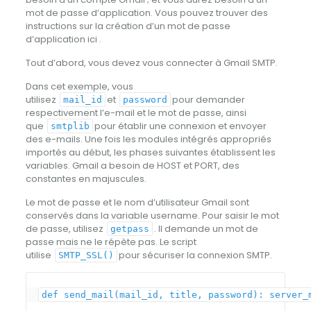
mot de passe d’application. Vous pouvez trouver des
instructions sur la création d’un mot de passe
d’application ici .
Tout d’abord, vous devez vous connecter à Gmail SMTP.
Dans cet exemple, vous
utilisez
et
pour demander
mail_id
password
respectivement l’e-mail et le mot de passe, ainsi
que
pour établir une connexion et envoyer
smtplib
des e-mails. Une fois les modules intégrés appropriés
importés au début, les phases suivantes établissent les
variables. Gmail a besoin de HOST et PORT, des
constantes en majuscules.
Le mot de passe et le nom d’utilisateur Gmail sont
conservés dans la variable username. Pour saisir le mot
de passe, utilisez
. Il demande un mot de
getpass
passe mais ne le répète pas. Le script
utilise
pour sécuriser la connexion SMTP.
SMTP_SSL()
def
send_mail
(
mail_id
,
title
,
password
)
:
server_