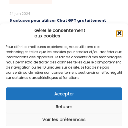
24 juin 2024
5 astuces pour utiliser Chat GPT gratuitement
Gérer le consentement
En savoir plus
aux cookies
Pour offrir les meilleures expériences, nous utilisons des
27 mai 2024
technologies telles que les cookies pour stocker et/ou accéder aux
Fiche de Vérification Extincteur
informations des appareils. Le fait de consentir à ces technologies
nous permettra de traiter des données telles que le comportement
de navigation ou les ID uniques sur ce site. Le fait de ne pas
En savoir plus
consentir ou de retirer son consentement peut avoir un effet négatif
sur certaines caractéristiques et fonctions.
Comments are closed.
Accepter
Refuser
Voir les préférences
© 2026 CDLACOM.
Mentions legales