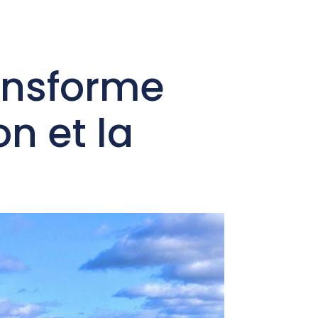
tact
ansforme
on et la