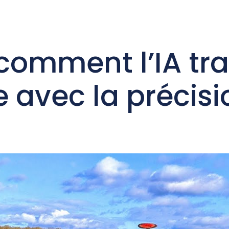
eil
Services
L ‘Equipe
Autres services
Con
comment l’IA tr
e avec la précisi