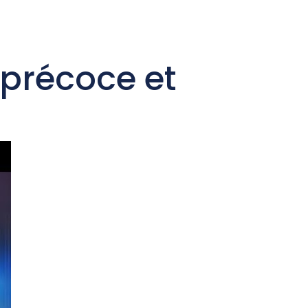
tact
 précoce et