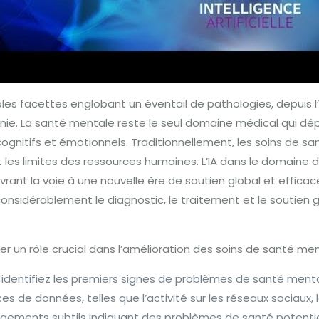
es facettes englobant un éventail de pathologies, depuis l’
nie. La santé mentale reste le seul domaine médical qui d
ognitifs et émotionnels. Traditionnellement, les soins de s
n et les limites des ressources humaines. L’IA dans le doma
rant la voie à une nouvelle ère de soutien global et efficace.
considérablement le diagnostic, le traitement et le soutien
ouer un rôle crucial dans l’amélioration des soins de santé m
identifiez les premiers signes de problèmes de santé menta
s de données, telles que l’activité sur les réseaux sociaux,
ngements subtils indiquant des problèmes de santé potent