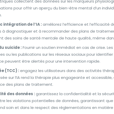
riques collectent des données sur les marqueurs physiologi
ormations pour offrir un aperçu du bien-être mental d’un indivi
ts.
intégration de l’IA :
améliorez l’efficience et l’efficacité
res à diagnostiquer et à recommander des plans de traitemen
ivent des soins de santé mentale de haute qualité, même da
u suicide :
Fournir un soutien immédiat en cas de crise. Les
ou les publications sur les réseaux sociaux pour identifier
nce peuvent être alertés pour une intervention rapide.
e (TCC) :
engagez les utilisateurs dans des activités théra
e sur l’IA rend la thérapie plus engageante et accessible, e
ance des plans de traitement.
lité des données :
garantissez la confidentialité et la sécur
tre les violations potentielles de données, garantissant que 
and soin et dans le respect des réglementations en matière