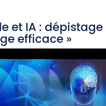
eil
Services
L ‘Equipe
Autres services
Con
 et IA : dépistage
ge efficace »