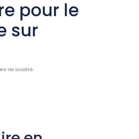
e pour le
e sur
tact
aire de société.
ire en