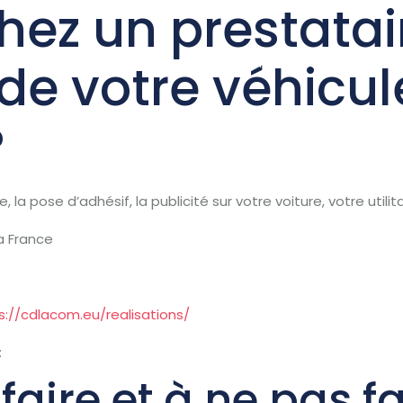
ez un prestatair
e votre véhicul
eil
Services
L ‘Equipe
Autres services
Con
?
 la pose d’adhésif, la publicité sur votre voiture, votre utilit
a France
s://cdlacom.eu/realisations/
:
faire et à ne pas fa