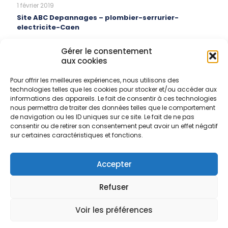
1 février 2019
Site ABC Depannages – plombier-serrurier-
electricite-Caen
En savoir plus
Gérer le consentement
aux cookies
Warning
: Attempt to read property "post_excerpt" on null in
/htdocs/wp-content/themes/betheme/includes/content-single-portfolio.php
on line
334
27 juillet 2017
Pour offrir les meilleures expériences, nous utilisons des
Site internet d’elagage a Angers
technologies telles que les cookies pour stocker et/ou accéder aux
informations des appareils. Le fait de consentir à ces technologies
nous permettra de traiter des données telles que le comportement
En savoir plus
de navigation ou les ID uniques sur ce site. Le fait de ne pas
Warning
: Attempt to read property "post_excerpt" on null in
/htdocs/wp-content/themes/betheme/includes/content-single-portfolio.php
on line
334
consentir ou de retirer son consentement peut avoir un effet négatif
26 juillet 2017
sur certaines caractéristiques et fonctions.
Site internet GBS Sécurité
Accepter
En savoir plus
Refuser
Voir les préférences
© 2026 CDLACOM.
Mentions legales