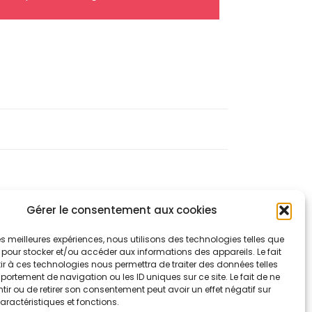
ing
o read property "post_excerpt" on null in
t/themes/betheme/includes/content-single-portfolio.php
on line
334
Gérer le consentement aux cookies
embre 2017
e Avocat Le Ruyet
 les meilleures expériences, nous utilisons des technologies telles que
 pour stocker et/ou accéder aux informations des appareils. Le fait
r à ces technologies nous permettra de traiter des données telles
En savoir plus
ortement de navigation ou les ID uniques sur ce site. Le fait de ne
ir ou de retirer son consentement peut avoir un effet négatif sur
aractéristiques et fonctions.