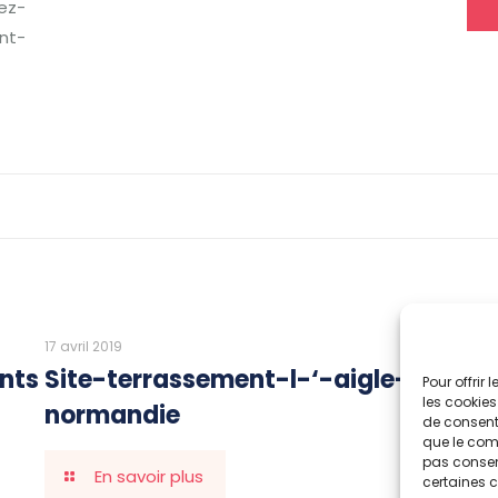
nez-
int-
Warn
: Attempt t
/htdocs/wp-conten
17 avril 2019
2 nov
ants
Site-terrassement-l-‘-aigle-
Sit
Pour offrir
les cookies
normandie
de consenti
que le comp
pas consent
En savoir plus
certaines c