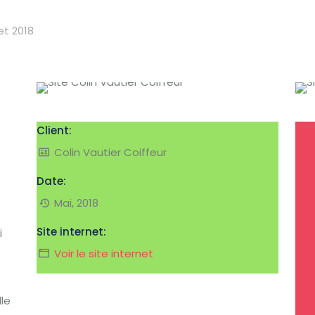
llet 2018
eil
Services
L ‘Equipe
Autres services
Con
Client:
Colin Vautier Coiffeur
Date:
Mai, 2018
Site internet:
i
Voir le site internet
lle