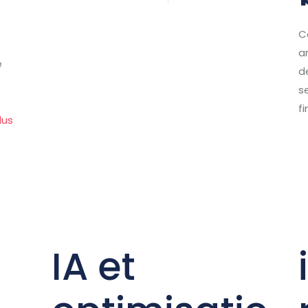
C
a
e
d
s
f
lus
IA et