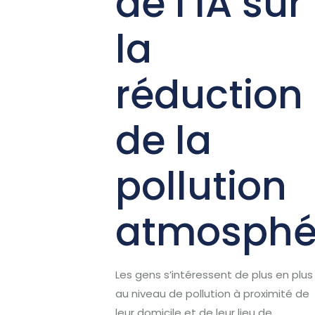
de l’IA sur
la
réduction
de la
pollution
atmosphé
Les gens s’intéressent de plus en plus
au niveau de pollution à proximité de
leur domicile et de leur lieu de