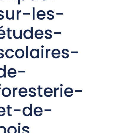
sur-les-
études-
scolaires-
de-
foresterie-
et-de-
bois