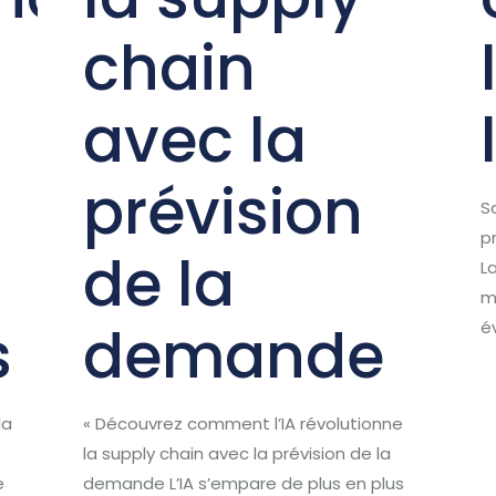
chain
avec la
prévision
S
p
de la
L
m
s
demande
é
la
« Découvrez comment l’IA révolutionne
la supply chain avec la prévision de la
e
demande L’IA s’empare de plus en plus