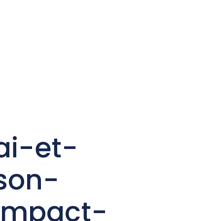
ai-et-
son-
impact-