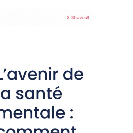
Show all
tact
L’avenir de
la santé
mentale :
comment