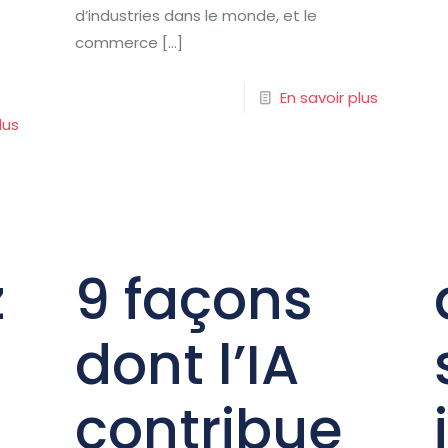
d’industries dans le monde, et le
commerce
[…]
En savoir plus
lus
z
9 façons
dont l’IA
contribue