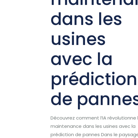
dans les
usines
avec la
prédiction
de panne
Découvrez comment l’IA révolutionne 
maintenance dans les usines avec la
prédiction de pannes Dans le paysag