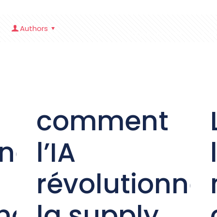
Authors
eil
Services
L ‘Equipe
Autres services
Con
comment
nne
l’IA
révolutionne
nce
la supply