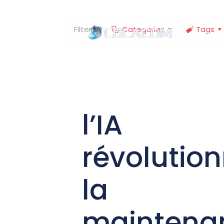
Filter by
Categories
Tags
Accu
l’IA
révolutio
la
maintena